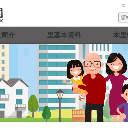
:::
長簡介
里基本資料
本里