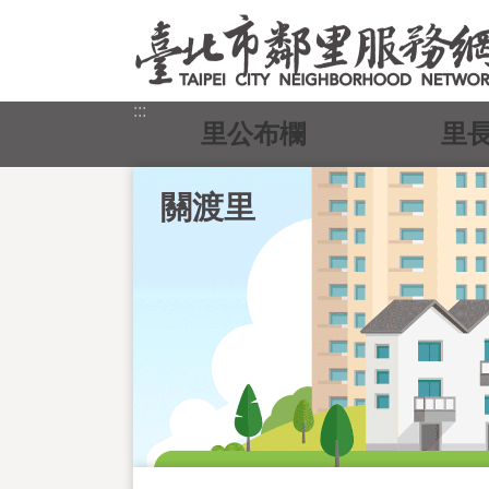
跳到主要內容區塊
:::
里公布欄
里
關渡里