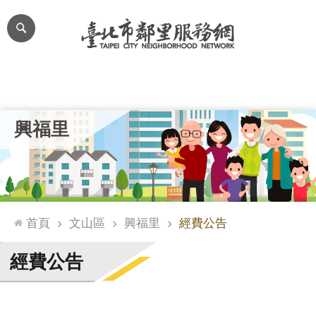
跳到主要內容區塊
進
階
搜
尋
里公布欄
里長簡介
里基本資料
本里特色
里活動花絮
網
興福里
站
導
覽
台
北
首頁
文山區
興福里
經費公告
通
臺
經費公告
北
市
政
府