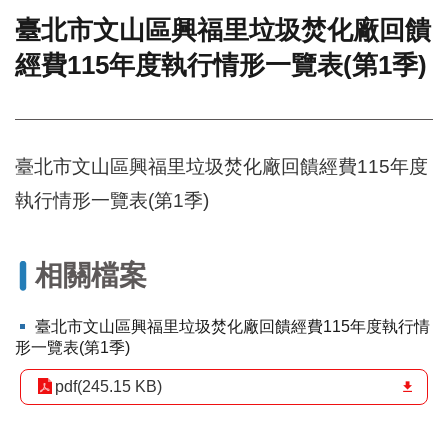
臺北市文山區興福里垃圾焚化廠回饋
門
經費115年度執行情形一覽表(第1季)
牌
整
合
檢
索
臺北市文山區興福里垃圾焚化廠回饋經費115年度
系
統
執行情形一覽表(第1季)
文
化
局
相關檔案
文
化
臺北市文山區興福里垃圾焚化廠回饋經費115年度執行情
資
形一覽表(第1季)
產
pdf(245.15 KB)
臺
北
市