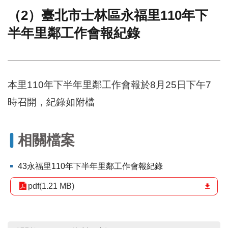
（2）臺北市士林區永福里110年下
門
半年里鄰工作會報紀錄
牌
整
合
檢
索
本里110年下半年里鄰工作會報於8月25日下午7
系
統
時召開，紀錄如附檔
文
化
局
相關檔案
文
化
43永福里110年下半年里鄰工作會報紀錄
資
產
pdf(1.21 MB)
臺
北
市