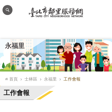
跳到主要內容區塊
進
階
搜
尋
里公布欄
里長簡介
里基本資料
本里特色
里活動花絮
網
永福里
站
導
覽
台
北
首頁
士林區
永福里
工作會報
通
臺
工作會報
北
市
政
府