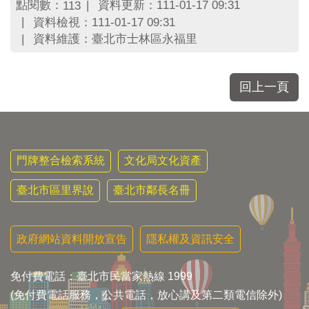
區
點閱數：
資料更新：111-01-17 09:31
113
里
資料檢視：111-01-17 09:31
界
資料維護：臺北市士林區永福里
說
臺
北
回上一頁
市
鄰
長
名
冊
門牌整合檢索系統
文化局文化資產
臺北市區里界說
臺北市鄰長名冊
政府網站資料開放宣告
隱私權及資訊安全
免付費電話：臺北市民當家熱線 1999
(免付費電話服務，公共電話，放心講及第二類電信除外)