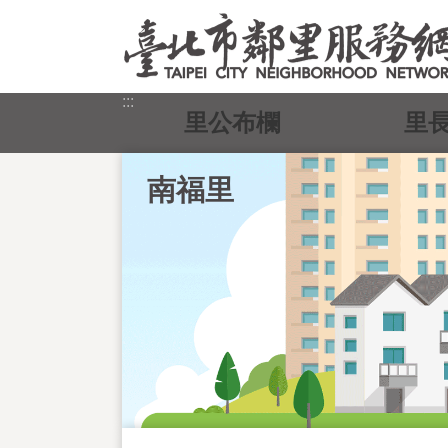
跳到主要內容區塊
:::
里公布欄
里
南福里