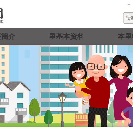
:::
長簡介
里基本資料
本里