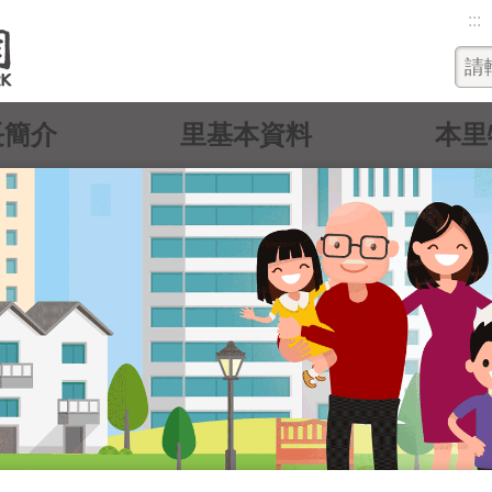
:::
長簡介
里基本資料
本里