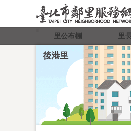
跳到主要內容區塊
:::
里公布欄
里
後港里