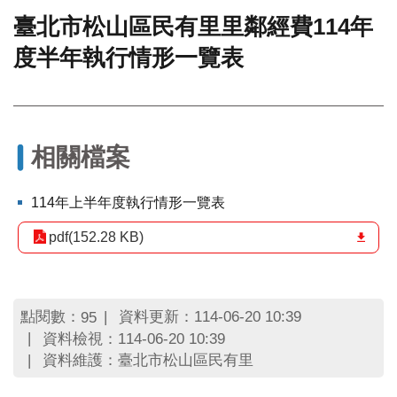
臺北市松山區民有里里鄰經費114年
門
度半年執行情形一覽表
牌
整
合
檢
索
系
相關檔案
統
文
114年上半年度執行情形一覽表
化
局
pdf(152.28 KB)
文
化
資
產
點閱數：
資料更新：114-06-20 10:39
95
資料檢視：114-06-20 10:39
臺
資料維護：臺北市松山區民有里
北
市