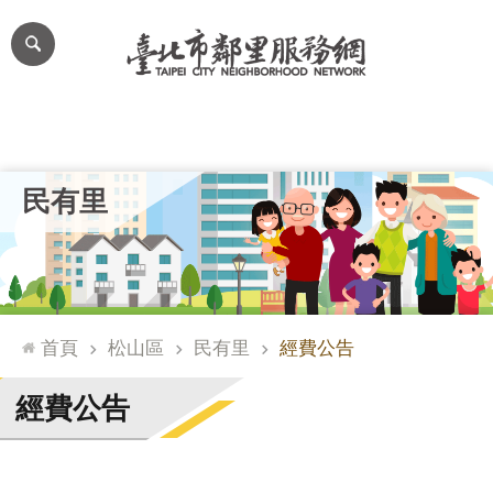
跳到主要內容區塊
進
階
搜
尋
里公布欄
里長簡介
里基本資料
本里特色
里活動花絮
網
民有里
站
導
覽
台
北
首頁
松山區
民有里
經費公告
通
臺
經費公告
北
市
政
府