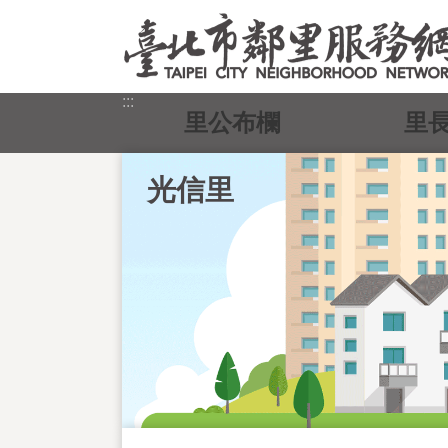
跳到主要內容區塊
:::
里公布欄
里
光信里