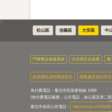
:::
松山區
信義區
大安區
中
門牌整合檢索系統
文化局文化資產
臺
政府網站資料開放宣告
隱私權及資訊安全
免付費電話：臺北市民當家熱線 1999
(免付費電話服務，公共電話，放心講及第二類
臺北市各區公所電話：
https://reurl.cc/K9rpWj