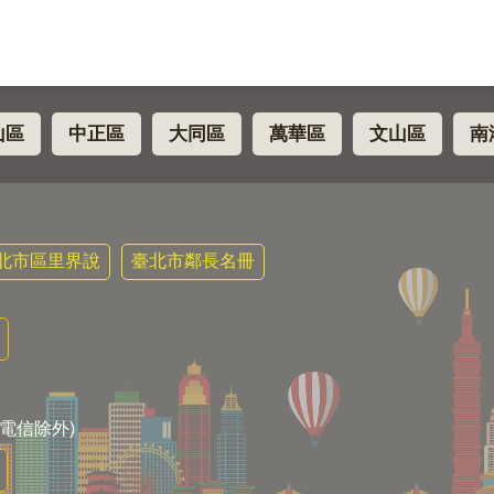
山區
中正區
大同區
萬華區
文山區
南
北市區里界說
臺北市鄰長名冊
電信除外)