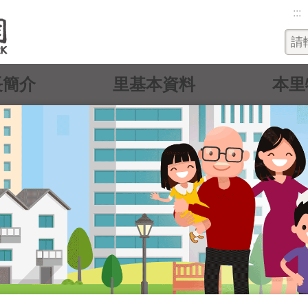
:::
長簡介
里基本資料
本里