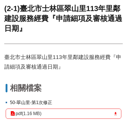
(2-1)臺北市士林區翠山里113年里鄰
門
建設服務經費『申請細項及審核通過
牌
整
日期』
合
檢
索
系
統
臺北市士林區翠山里113年里鄰建設服務經費『申
文
請細項及審核通過日期』
化
局
文
相關檔案
化
資
產
50-翠山里-第1次修正
臺
pdf(1.16 MB)
北
市