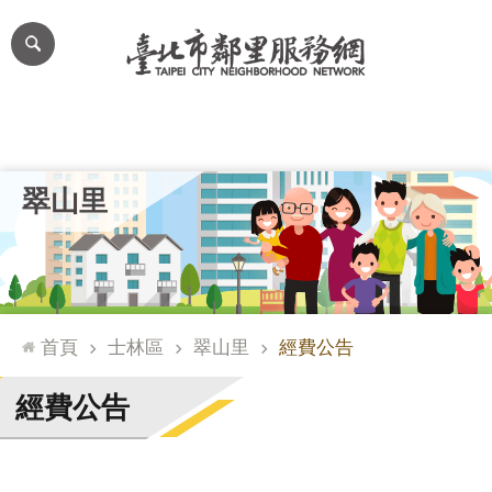
跳到主要內容區塊
進
階
搜
尋
里公布欄
里長簡介
里基本資料
本里特色
里活動花絮
網
翠山里
站
導
覽
台
北
首頁
士林區
翠山里
經費公告
通
臺
經費公告
北
市
政
府