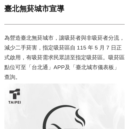
臺北無菸城市宣導
門
牌
整
合
檢
為營造臺北無菸城市，讓吸菸者與非吸菸者分流，
索
減少二手菸害，指定吸菸區自 115 年 5 月 7 日正
系
統
式啟用，有吸菸需求民眾請至指定吸菸區。吸菸區
文
點位可至「台北通」APP及「臺北城市儀表板」
化
查詢。
局
文
化
資
產
臺
北
市