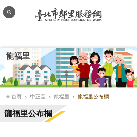
跳到主要內容區塊
進
階
搜
尋
里公布欄
里長簡介
里基本資料
本里特色
里活動花絮
網
龍福里
站
導
覽
台
北
首頁
中正區
龍福里
龍福里公布欄
通
臺
龍福里公布欄
北
市
政
府