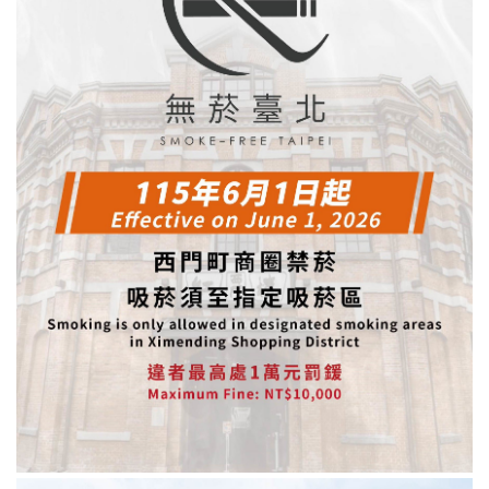
區
里
界
說
臺
北
市
鄰
長
名
冊