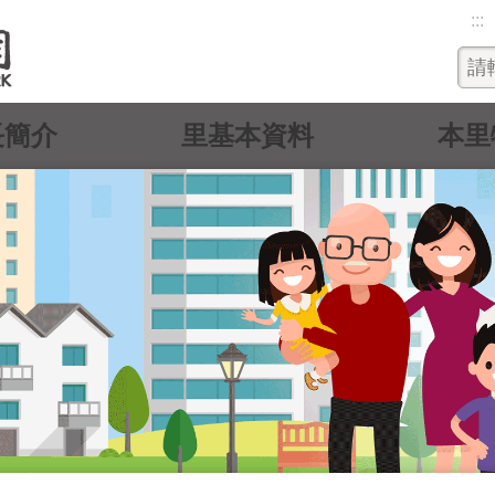
:::
長簡介
里基本資料
本里