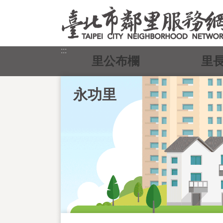
跳到主要內容區塊
:::
里公布欄
里
永功里