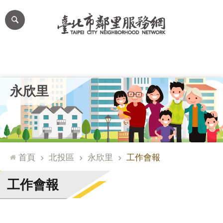
跳到主要內容區塊
進
階
搜
尋
里公布欄
里長簡介
里基本資料
本里特色
里活動花絮
網
永欣里
站
導
覽
台
北
首頁
北投區
永欣里
工作會報
通
臺
工作會報
北
市
政
府