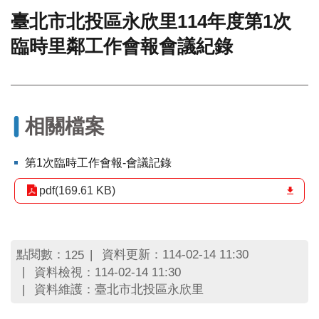
臺北市北投區永欣里114年度第1次
門
臨時里鄰工作會報會議紀錄
牌
整
合
檢
索
系
相關檔案
統
文
第1次臨時工作會報-會議記錄
化
局
pdf(169.61 KB)
文
化
資
產
點閱數：
資料更新：114-02-14 11:30
125
資料檢視：114-02-14 11:30
臺
資料維護：臺北市北投區永欣里
北
市