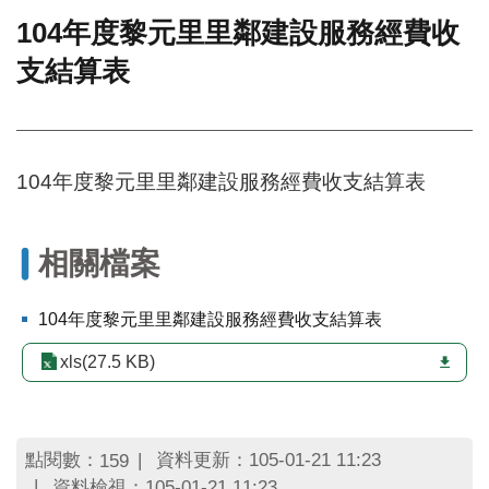
104年度黎元里里鄰建設服務經費收
門
支結算表
牌
整
合
檢
索
104年度黎元里里鄰建設服務經費收支結算表
系
統
文
相關檔案
化
局
文
104年度黎元里里鄰建設服務經費收支結算表
化
資
xls(27.5 KB)
產
臺
北
點閱數：
資料更新：105-01-21 11:23
159
市
資料檢視：105-01-21 11:23