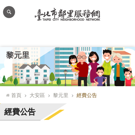
跳到主要內容區塊
進
階
搜
尋
里公布欄
里長簡介
里基本資料
本里特色
里活動花絮
網
黎元里
站
導
覽
台
北
首頁
大安區
黎元里
經費公告
通
臺
經費公告
北
市
政
府