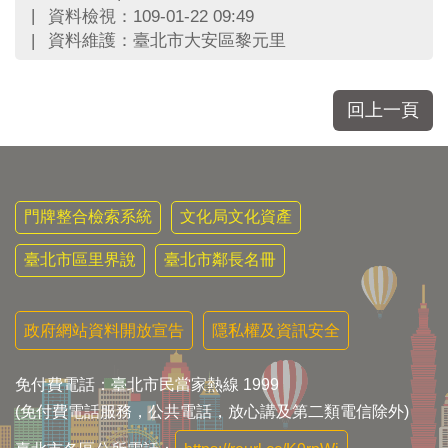
區
資料檢視：109-01-22 09:49
里
資料維護：臺北市大安區黎元里
界
說
臺
回上一頁
北
市
鄰
長
名
門牌整合檢索系統
文化局文化資產
冊
臺北市區里界說
臺北市鄰長名冊
政府網站資料開放宣告
隱私權及資訊安全
免付費電話：臺北市民當家熱線 1999
(免付費電話服務，公共電話，放心講及第二類電信除外)