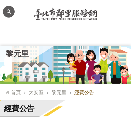
跳到主要內容區塊
進
階
搜
尋
里公布欄
里長簡介
里基本資料
本里特色
里活動花絮
網
黎元里
站
導
覽
台
北
首頁
大安區
黎元里
經費公告
通
臺
經費公告
北
市
政
府