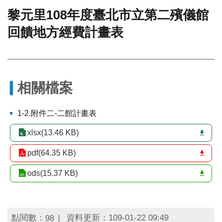
黎元里108年度臺北市立第二殯儀館
門
回饋地方經費計畫表
牌
整
合
檢
索
系
相關檔案
統
文
1-2.附件二-二館計畫表
化
局
xlsx(13.46 KB)
文
化
pdf(64.35 KB)
資
ods(15.37 KB)
產
臺
北
市
點閱數：
資料更新：109-01-22 09:49
98