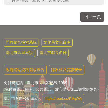
區
里
界
說
回上一頁
臺
北
市
鄰
門牌整合檢索系統
文化局文化資產
長
名
臺北市區里界說
臺北市鄰長名冊
冊
政府網站資料開放宣告
隱私權及資訊安全
免付費電話：臺北市民當家熱線 1999
(免付費電話服務，公共電話，放心講及第二類電信除外)
臺北市各區公所電話：
https://reurl.cc/K9rpWj