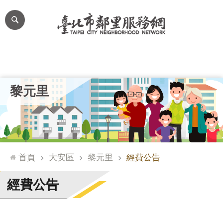
跳到主要內容區塊
進
階
搜
尋
里公布欄
里長簡介
里基本資料
本里特色
里活動花絮
網
黎元里
站
導
覽
台
北
首頁
大安區
黎元里
經費公告
通
臺
經費公告
北
市
政
府