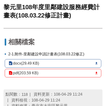
黎元里108年度里鄰建設服務經費計
門
畫表(108.03.22修正計畫)
牌
整
合
檢
索
系
相關檔案
統
文
2-1.附件-里鄰建設申請計畫表(108.03.22修正)
化
局
docx(29.49 KB)
文
化
pdf(203.59 KB)
資
產
臺
點閱數：
資料更新：108-04-29 11:24
118
北
資料檢視：108-04-29 11:24
市
資料維護：臺北市大安區黎元里