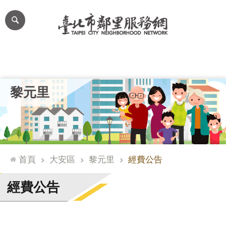
跳到主要內容區塊
進
階
搜
尋
里公布欄
里長簡介
里基本資料
本里特色
里活動花絮
網
黎元里
站
導
覽
台
北
首頁
大安區
黎元里
經費公告
通
臺
經費公告
北
市
政
府