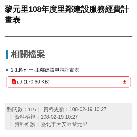
黎元里108年度里鄰建設服務經費計
門
畫表
牌
整
合
檢
索
系
相關檔案
統
文
1-1.附件一-里鄰建設申請計畫表
化
局
pdf(170.60 KB)
文
化
資
產
點閱數：
資料更新：108-02-19 10:27
115
資料檢視：108-02-19 10:27
臺
資料維護：臺北市大安區黎元里
北
市