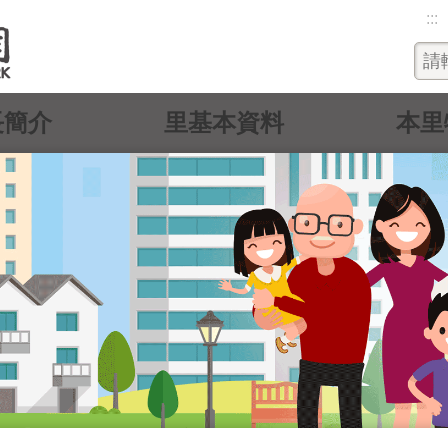
:::
長簡介
里基本資料
本里