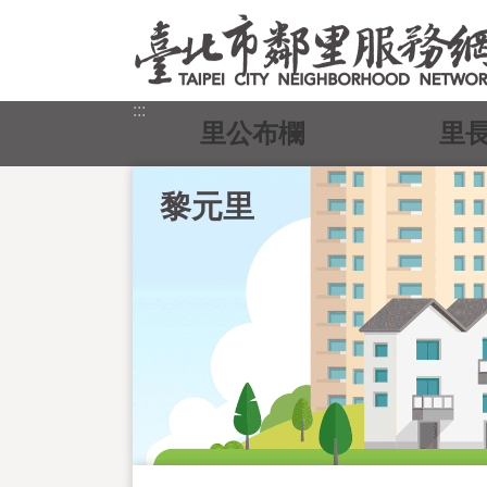
跳到主要內容區塊
:::
里公布欄
里
黎元里