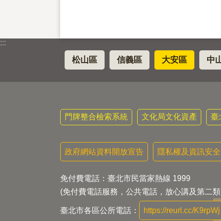
:::
松山區
信義區
大安區
中
門牌整合檢索系統
文化局文化資產
臺
政府網站資料開放宣告
隱私權及資訊安全
免付費電話：臺北市民當家熱線 1999
(免付費電話服務，公共電話，放心講及第二類
臺北市各區公所電話：
https://reurl.cc/K9rpWj