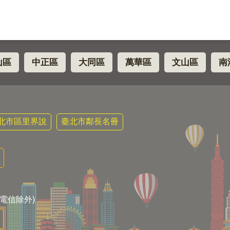
山區
中正區
大同區
萬華區
文山區
南
北市區里界說
臺北市鄰長名冊
電信除外)