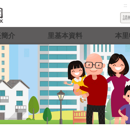
:::
長簡介
里基本資料
本里