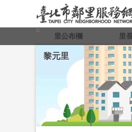
跳到主要內容區塊
:::
里公布欄
里
黎元里