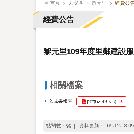
:::
首頁
大安區
黎元里
經費公
經費公告
黎元里109年度里鄰建設
相關檔案
2.成果報表
pdf(62.49 KB)
點閱數：
資料更新：109-12-18 09
99