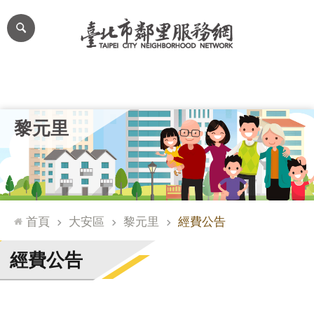
跳到主要內容區塊
進
階
搜
尋
里公布欄
里長簡介
里基本資料
本里特色
里活動花絮
網
黎元里
站
導
覽
台
北
首頁
大安區
黎元里
經費公告
通
臺
經費公告
北
市
政
府