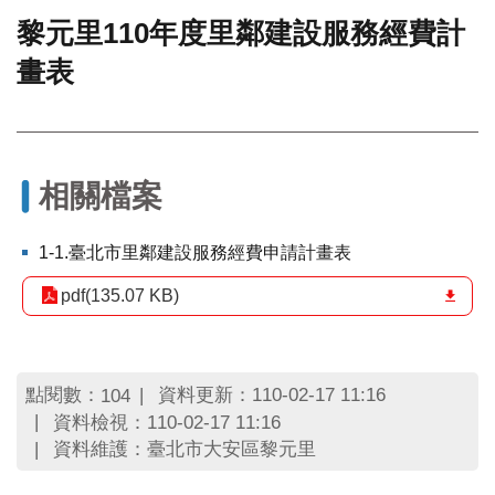
黎元里110年度里鄰建設服務經費計
門
畫表
牌
整
合
檢
索
系
相關檔案
統
文
1-1.臺北市里鄰建設服務經費申請計畫表
化
局
pdf(135.07 KB)
文
化
資
產
點閱數：
資料更新：110-02-17 11:16
104
資料檢視：110-02-17 11:16
臺
資料維護：臺北市大安區黎元里
北
市