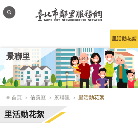
跳到主要內容區塊
進
階
搜
尋
里公布欄
里長簡介
里基本資料
本里特色
里活動花絮
網
景聯里
站
導
覽
台
北
首頁
信義區
景聯里
里活動花絮
通
臺
里活動花絮
北
市
政
府