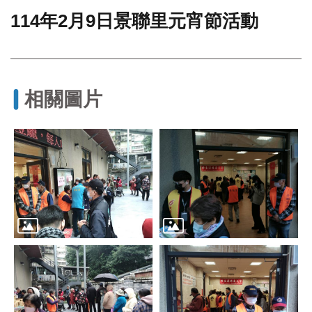
114年2月9日景聯里元宵節活動
門
牌
整
合
檢
相關圖片
索
系
統
文
化
局
文
化
資
產
臺
北
市