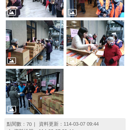
區
里
界
說
臺
北
市
鄰
長
名
冊
點閱數：
資料更新：114-03-07 09:44
70