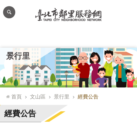
跳到主要內容區塊
進
階
搜
尋
里公布欄
里長簡介
里基本資料
本里特色
里活動花絮
網
景行里
站
導
覽
台
北
首頁
文山區
景行里
經費公告
通
臺
經費公告
北
市
政
府