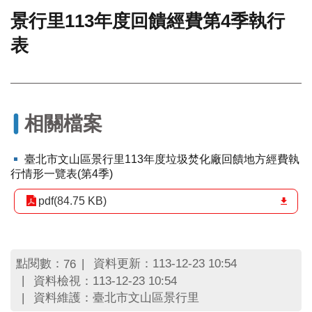
景行里113年度回饋經費第4季執行
門
表
牌
整
合
檢
索
系
相關檔案
統
文
臺北市文山區景行里113年度垃圾焚化廠回饋地方經費執
化
行情形一覽表(第4季)
局
文
pdf(84.75 KB)
化
資
產
點閱數：
資料更新：113-12-23 10:54
76
臺
資料檢視：113-12-23 10:54
北
資料維護：臺北市文山區景行里
市