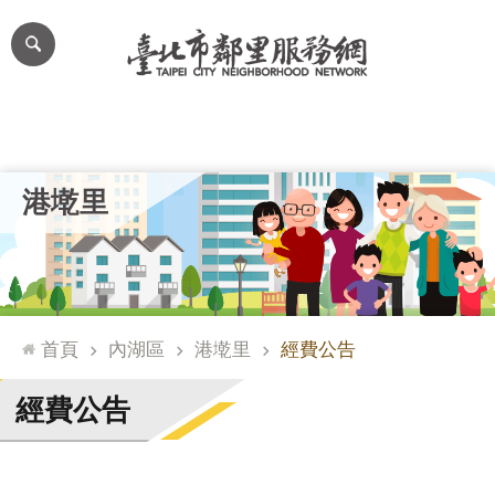
跳到主要內容區塊
進
階
搜
尋
里公布欄
里長簡介
里基本資料
本里特色
里活動花絮
網
港墘里
站
導
覽
台
北
首頁
內湖區
港墘里
經費公告
通
臺
經費公告
北
市
政
府