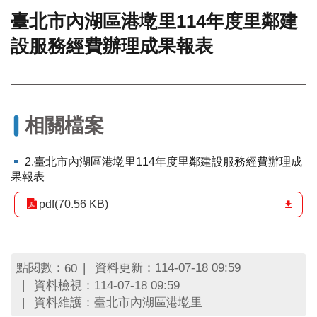
臺北市內湖區港墘里114年度里鄰建
門
設服務經費辦理成果報表
牌
整
合
檢
索
系
相關檔案
統
文
2.臺北市內湖區港墘里114年度里鄰建設服務經費辦理成
化
果報表
局
文
pdf(70.56 KB)
化
資
產
點閱數：
資料更新：114-07-18 09:59
60
臺
資料檢視：114-07-18 09:59
北
資料維護：臺北市內湖區港墘里
市