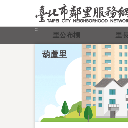
跳到主要內容區塊
:::
里公布欄
里
葫蘆里