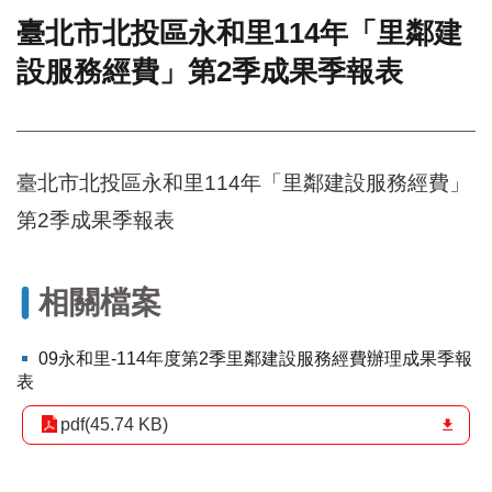
臺北市北投區永和里114年「里鄰建
門
設服務經費」第2季成果季報表
牌
整
合
檢
索
臺北市北投區永和里114年「里鄰建設服務經費」
系
統
第2季成果季報表
文
化
局
相關檔案
文
化
09永和里-114年度第2季里鄰建設服務經費辦理成果季報
資
表
產
pdf(45.74 KB)
臺
北
市