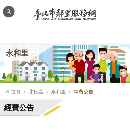
跳到主要內容區塊
進
階
搜
尋
里公布欄
里長簡介
里基本資料
本里特色
里活動花絮
網
永和里
站
導
覽
台
北
首頁
北投區
永和里
經費公告
通
臺
經費公告
北
市
政
府