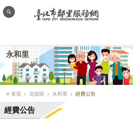
跳到主要內容區塊
進
階
搜
尋
里公布欄
里長簡介
里基本資料
本里特色
里活動花絮
網
永和里
站
導
覽
台
北
首頁
北投區
永和里
經費公告
通
臺
經費公告
北
市
政
府