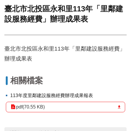
臺北市北投區永和里113年「里鄰建
門
設服務經費」辦理成果表
牌
整
合
檢
索
臺北市北投區永和里113年「里鄰建設服務經費」
系
統
辦理成果表
文
化
局
相關檔案
文
化
113年度里鄰建設服務經費辦理成果報表
資
產
pdf(70.55 KB)
臺
北
市