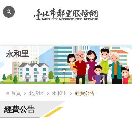
跳到主要內容區塊
進
階
搜
尋
里公布欄
里長簡介
里基本資料
本里特色
里活動花絮
網
永和里
站
導
覽
台
北
首頁
北投區
永和里
經費公告
通
臺
經費公告
北
市
政
府