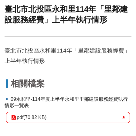
臺北市北投區永和里114年「里鄰建
門
設服務經費」上半年執行情形
牌
整
合
檢
索
臺北市北投區永和里114年「里鄰建設服務經費」
系
統
上半年執行情形
文
化
局
相關檔案
文
化
09永和里-114年度上半年永和里里鄰建設服務經費執行
資
情形一覽表
產
pdf(70.82 KB)
臺
北
市