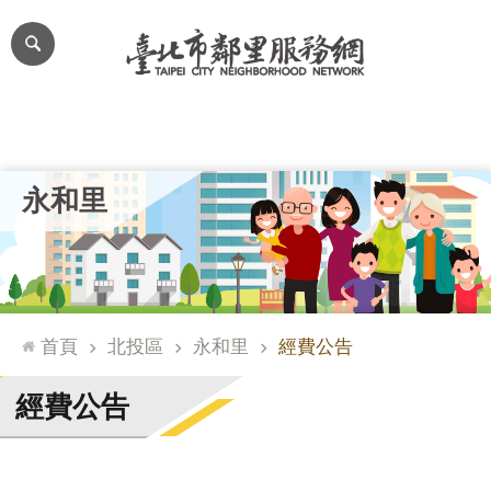
跳到主要內容區塊
進
階
搜
尋
里公布欄
里長簡介
里基本資料
本里特色
里活動花絮
網
永和里
站
導
覽
台
北
首頁
北投區
永和里
經費公告
通
臺
經費公告
北
市
政
府