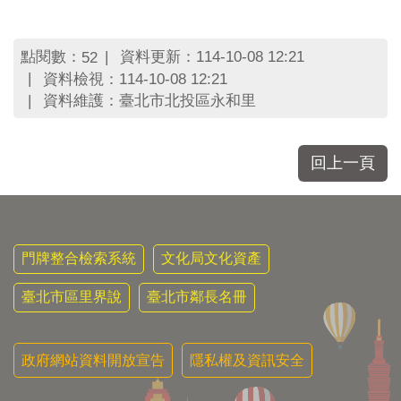
區
里
界
點閱數：
資料更新：114-10-08 12:21
52
說
資料檢視：114-10-08 12:21
臺
資料維護：臺北市北投區永和里
北
市
鄰
回上一頁
長
名
冊
門牌整合檢索系統
文化局文化資產
臺北市區里界說
臺北市鄰長名冊
政府網站資料開放宣告
隱私權及資訊安全