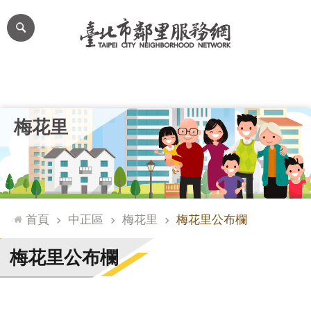
跳到主要內容區塊
進
階
搜
尋
里公布欄
里長簡介
里基本資料
本里特色
里活動花絮
網
梅花里
站
導
覽
台
北
首頁
中正區
梅花里
梅花里公布欄
通
臺
梅花里公布欄
北
市
政
府