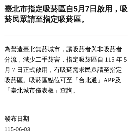
臺北市指定吸菸區自5月7日啟用，吸
門
菸民眾請至指定吸菸區。
牌
整
合
檢
索
為營造臺北無菸城市，讓吸菸者與非吸菸者
系
統
分流，減少二手菸害，指定吸菸區自 115 年 5
文
月 7 日正式啟用，有吸菸需求民眾請至指定
化
局
吸菸區。吸菸區點位可至「台北通」APP及
文
「臺北城市儀表板」查詢。
化
資
產
臺
發布日期
北
市
115-06-03