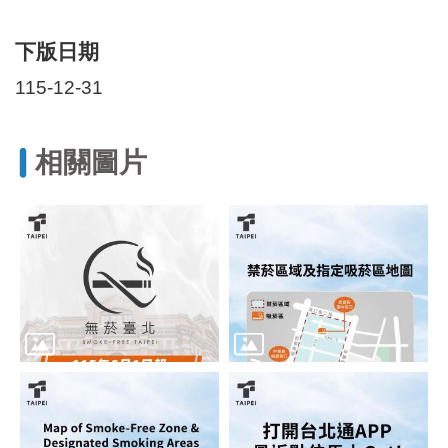
區
里
界
下版日期
說
115-12-31
臺
北
市
相關圖片
鄰
長
名
冊