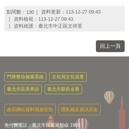
區
里
點閱數：
資料更新：113-12-27 09:43
130
界
資料檢視：113-12-27 09:43
說
資料維護：臺北市中正區文祥里
臺
北
市
回上一頁
鄰
長
名
冊
門牌整合檢索系統
文化局文化資產
臺北市區里界說
臺北市鄰長名冊
政府網站資料開放宣告
隱私權及資訊安全
免付費電話：臺北市民當家熱線 1999