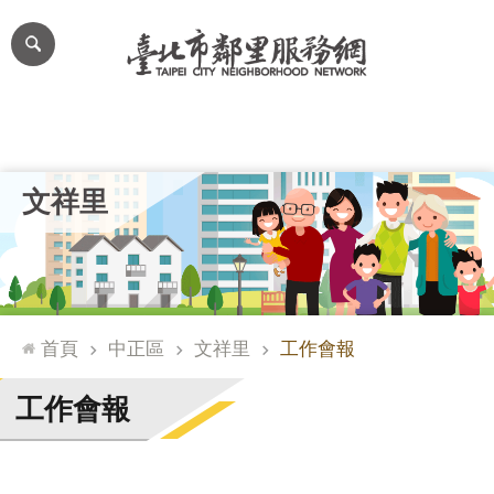
跳到主要內容區塊
進
階
搜
尋
里公布欄
里長簡介
里基本資料
本里特色
里活動花絮
網
文祥里
站
導
覽
台
北
首頁
中正區
文祥里
工作會報
通
臺
工作會報
北
市
政
府