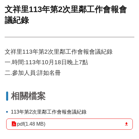
文祥里113年第2次里鄰工作會報會
門
議紀錄
牌
整
合
檢
索
文祥里113年第2次里鄰工作會報會議紀錄
系
統
一.時間:113年10月18日晚上7點
文
二.參加人員:詳如名冊
化
局
文
相關檔案
化
資
產
113年第2次里鄰工作會報會議紀錄
臺
pdf(1.48 MB)
北
市