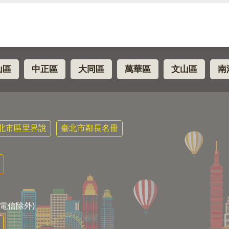
山區
中正區
大同區
萬華區
文山區
南
北市區里界說
臺北市鄰長名冊
電信除外)