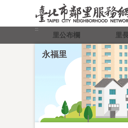
跳到主要內容區塊
:::
里公布欄
里
永福里