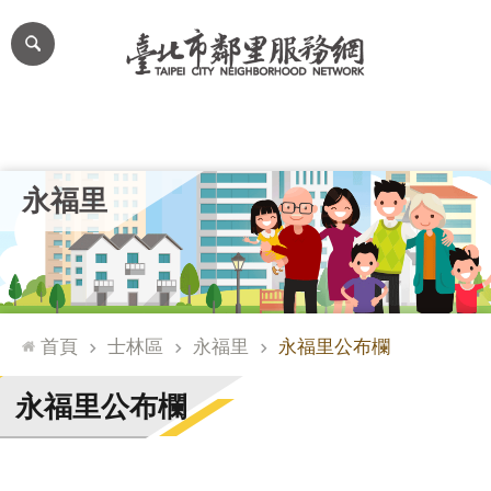
跳到主要內容區塊
進
階
搜
尋
里公布欄
里長簡介
里基本資料
本里特色
里活動花絮
網
永福里
站
導
覽
台
北
首頁
士林區
永福里
永福里公布欄
通
臺
永福里公布欄
北
市
政
府