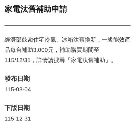
家電汰舊補助申請
門
牌
整
合
檢
經濟部鼓勵住宅冷氣、冰箱汰舊換新，一級能效產
索
品每台補助3,000元，補助購買期間至
系
統
115/12/31，詳情請搜尋「家電汰舊補助」。
文
化
發布日期
局
文
115-03-04
化
資
產
下版日期
臺
115-12-31
北
市