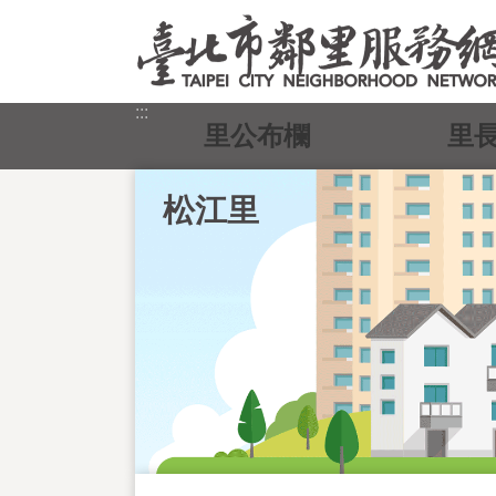
跳到主要內容區塊
:::
里公布欄
里
松江里