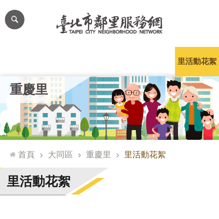
跳到主要內容區塊
進
階
搜
尋
里公布欄
里長簡介
里基本資料
本里特色
里活動花絮
網
重慶里
站
導
覽
台
北
首頁
大同區
重慶里
里活動花絮
通
臺
里活動花絮
北
市
政
府