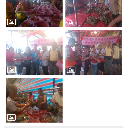
區
里
界
說
臺
北
市
鄰
長
名
冊