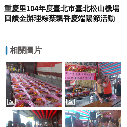
重慶里104年度臺北市臺北松山機場
門
回饋金辦理粽葉飄香慶端陽節活動
牌
整
合
檢
索
系
相關圖片
統
文
化
局
文
化
資
產
臺
北
市