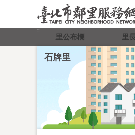
跳到主要內容區塊
:::
里公布欄
里
石牌里