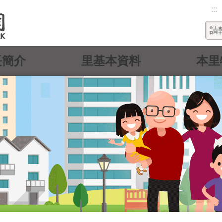
:::
長簡介
里基本資料
本里