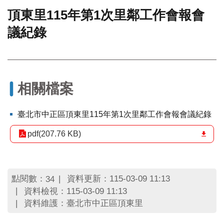
頂東里115年第1次里鄰工作會報會
門
議紀錄
牌
整
合
檢
索
系
相關檔案
統
文
臺北市中正區頂東里115年第1次里鄰工作會報會議紀錄
化
局
pdf(207.76 KB)
文
化
資
產
點閱數：
資料更新：115-03-09 11:13
34
資料檢視：115-03-09 11:13
臺
資料維護：臺北市中正區頂東里
北
市