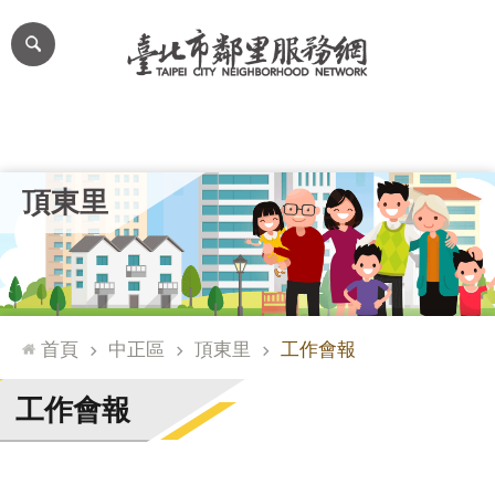
跳到主要內容區塊
進
階
搜
尋
里公布欄
里長簡介
里基本資料
本里特色
里活動花絮
網
頂東里
站
導
覽
台
北
首頁
中正區
頂東里
工作會報
通
臺
工作會報
北
市
政
府