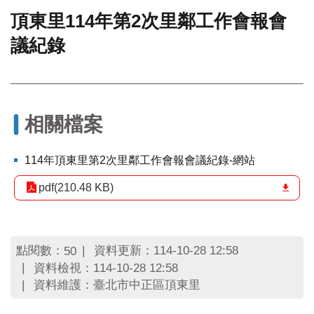
頂東里114年第2次里鄰工作會報會
門
議紀錄
牌
整
合
檢
索
系
相關檔案
統
文
114年頂東里第2次里鄰工作會報會議紀錄-網站
化
局
pdf(210.48 KB)
文
化
資
產
點閱數：
資料更新：114-10-28 12:58
50
資料檢視：114-10-28 12:58
臺
資料維護：臺北市中正區頂東里
北
市