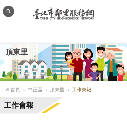
跳到主要內容區塊
進
階
搜
尋
里公布欄
里長簡介
里基本資料
本里特色
里活動花絮
網
頂東里
站
導
覽
台
北
首頁
中正區
頂東里
工作會報
通
臺
工作會報
北
市
政
府