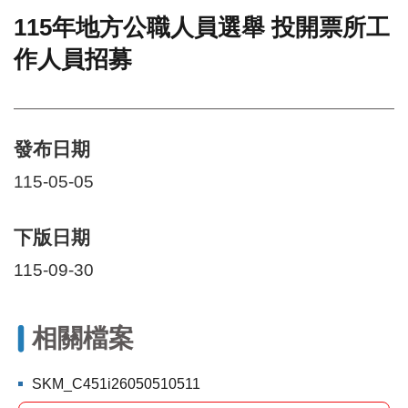
115年地方公職人員選舉 投開票所工
門
作人員招募
牌
整
合
檢
索
發布日期
系
統
115-05-05
文
化
下版日期
局
文
115-09-30
化
資
產
相關檔案
臺
北
SKM_C451i26050510511
市