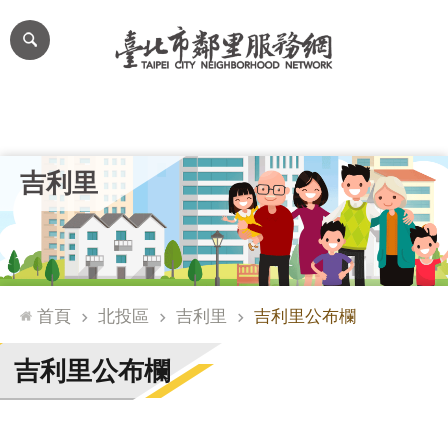
跳到主要內容區塊
進
階
搜
尋
里公布欄
里長簡介
里基本資料
本里特色
里活動花絮
網
吉利里
站
導
覽
台
北
首頁
北投區
吉利里
吉利里公布欄
通
臺
吉利里公布欄
北
市
政
府