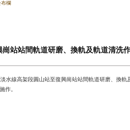
公布欄
興崗站站間軌道研磨、換軌及軌道清洗
淡水線高架段圓山站至復興崗站站間軌道研磨、換軌及
程施作。