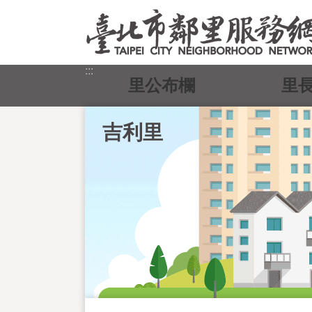
跳到主要內容區塊
:::
里公布欄
里
吉利里