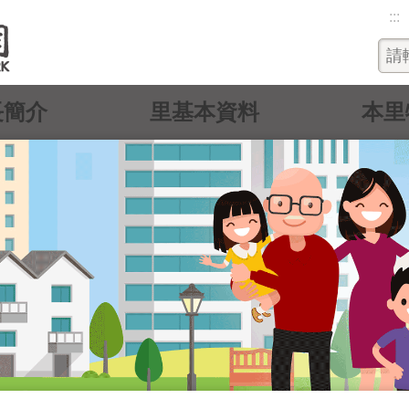
:::
長簡介
里基本資料
本里