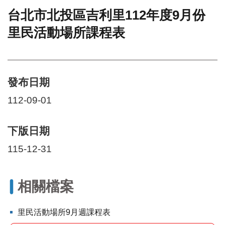
台北市北投區吉利里112年度9月份
門
里民活動場所課程表
牌
整
合
檢
索
發布日期
系
統
112-09-01
文
化
下版日期
局
文
115-12-31
化
資
產
相關檔案
臺
北
里民活動場所9月週課程表
市