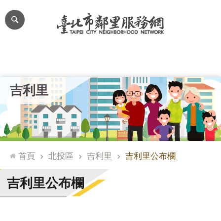
跳到主要內容區塊
進
階
搜
尋
里公布欄
里長簡介
里基本資料
本里特色
里活動花絮
網
吉利里
站
導
覽
台
北
首頁
北投區
吉利里
吉利里公布欄
通
臺
吉利里公布欄
北
市
政
府