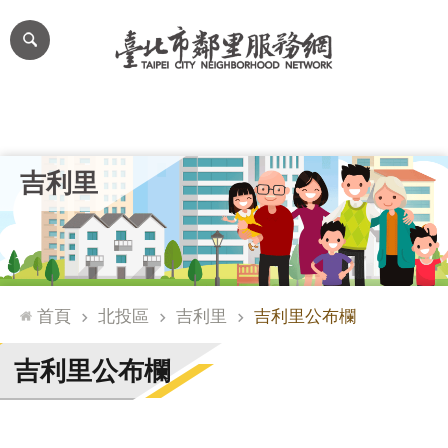
跳到主要內容區塊
進
階
搜
尋
里公布欄
里長簡介
里基本資料
本里特色
里活動花絮
網
吉利里
站
導
覽
台
北
首頁
北投區
吉利里
吉利里公布欄
通
臺
吉利里公布欄
北
市
政
府