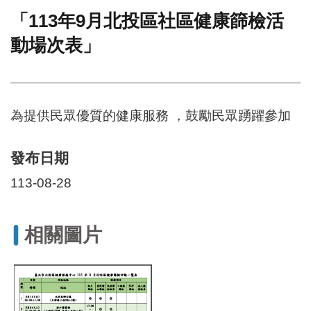
「113年9月北投區社區健康篩檢活
門
動場次表」
牌
整
合
檢
索
為提供民眾優質的健康服務 ，鼓勵民眾踴躍參加
系
統
文
發布日期
化
113-08-28
局
文
化
資
相關圖片
產
臺
北
市