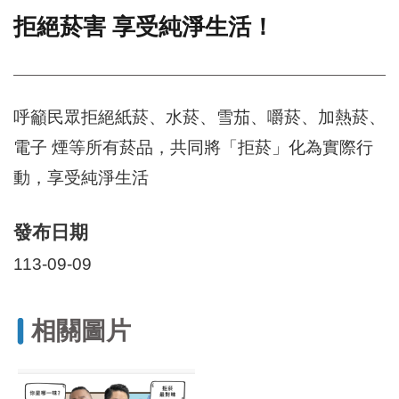
拒絕菸害 享受純淨生活！
門
牌
整
合
檢
呼籲民眾拒絕紙菸、水菸、雪茄、嚼菸、加熱菸、
索
電子 煙等所有菸品，共同將「拒菸」化為實際行
系
統
動，享受純淨生活
文
化
發布日期
局
文
113-09-09
化
資
產
相關圖片
臺
北
市