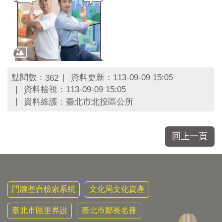
區
里
界
說
臺
北
市
點閱數：
資料更新：113-09-09 15:05
362
鄰
資料檢視：113-09-09 15:05
長
資料維護：臺北市北投區公所
名
冊
回上一頁
門牌整合檢索系統
文化局文化資產
臺北市區里界說
臺北市鄰長名冊