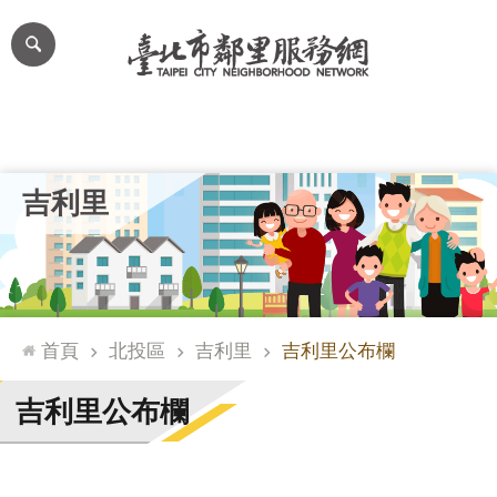
跳到主要內容區塊
進
階
搜
尋
里公布欄
里長簡介
里基本資料
本里特色
里活動花絮
網
吉利里
站
導
覽
台
北
首頁
北投區
吉利里
吉利里公布欄
通
臺
吉利里公布欄
北
市
政
府