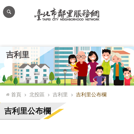
跳到主要內容區塊
進
階
搜
尋
里公布欄
里長簡介
里基本資料
本里特色
里活動花絮
網
吉利里
站
導
覽
台
北
首頁
北投區
吉利里
吉利里公布欄
通
臺
吉利里公布欄
北
市
政
府