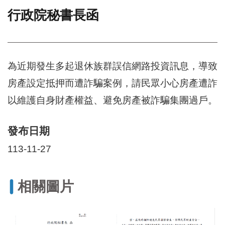
行政院秘書長函
門
牌
整
合
檢
為近期發生多起退休族群誤信網路投資訊息，導致
索
房產設定抵押而遭詐騙案例，請民眾小心房產遭詐
系
統
以維護自身財產權益、避免房產被詐騙集團過戶。
文
化
發布日期
局
文
113-11-27
化
資
產
相關圖片
臺
北
市