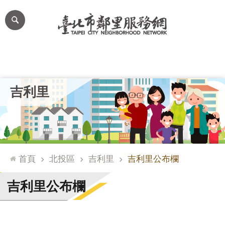
跳到主要內容區塊
進
階
搜
尋
里公布欄
里長簡介
里基本資料
本里特色
里活動花絮
網
吉利里
站
導
覽
台
北
首頁
北投區
吉利里
吉利里公布欄
通
臺
吉利里公布欄
北
市
政
府