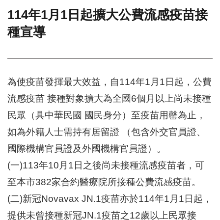
114年1月1日起擴大公費流感疫苗接
門
種宣導
牌
整
合
檢
索
為使疫苗發揮最大效益，自114年1月1日起，公費
系
統
流感疫苗 接種對象擴大為全國6個月以上尚未接種
文
民眾（具中華民國 國民身分）至疫苗用罄為止，
化
局
如為外籍人士需持有居留證 （包含外交官員證、
文
國際機構官員證及外國機構官員證）。
化
資
(一)113年10月1日之後尚未接種流感疫苗者，可
產
至本市382家合約醫療院所接種公費流感疫苗。
臺
(二)新冠Novavax JN.1疫苗亦於114年1月1日起，
北
市
提供未曾接種新冠JN.1疫苗之12歲以上民眾接