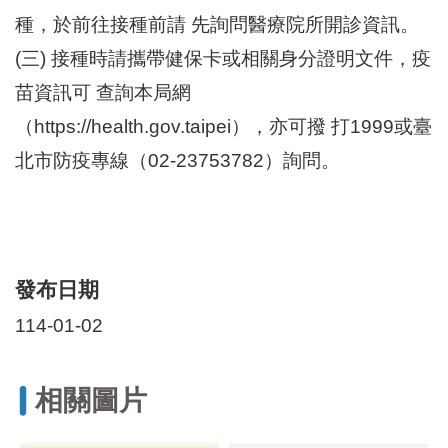
區
種，於前往接種前請 先詢問醫療院所開診資訊。
里
界
(三) 接種時請攜帶健保卡或相關身分證明文件，疫
說
苗資訊可 查詢本局網
臺
（https://health.gov.taipei），亦可撥 打1999或臺
北
市
北市防疫專線（02-23753782）詢問。
鄰
長
名
冊
發布日期
114-01-02
相關圖片