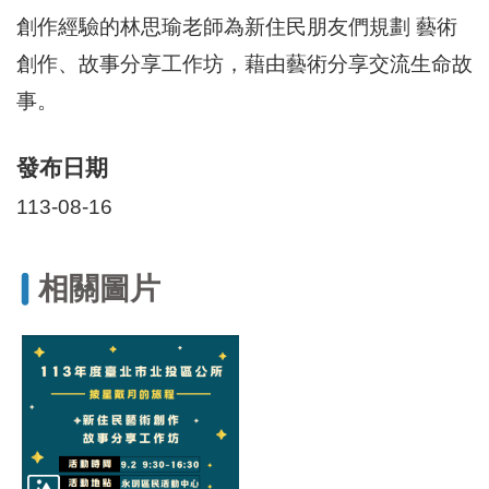
區
創作經驗的林思瑜老師為新住民朋友們規劃 藝術
里
界
創作、故事分享工作坊，藉由藝術分享交流⽣命故
說
事。
臺
北
市
發布日期
鄰
113-08-16
長
名
冊
相關圖片