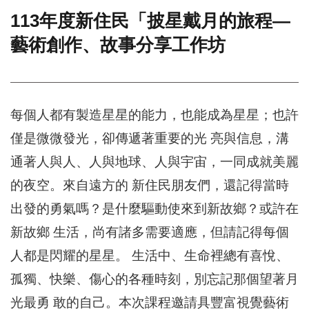
113年度新住民「披星戴⽉的旅程—
門
藝術創作、故事分享工作坊
牌
整
合
檢
索
每個⼈都有製造星星的能⼒，也能成為星星；也許
系
統
僅是微微發光，卻傳遞著重要的光 亮與信息，溝
文
通著⼈與⼈、⼈與地球、⼈與宇宙，一同成就美麗
化
局
的夜空。來⾃遠⽅的 新住民朋友們，還記得當時
文
出發的勇氣嗎？是什麼驅動使來到新故鄉？或許在
化
資
新故鄉 ⽣活，尚有諸多需要適應，但請記得每個
產
⼈都是閃耀的星星。 ⽣活中、⽣命裡總有喜悅、
臺
孤獨、快樂、傷⼼的各種時刻，別忘記那個望著⽉
北
市
光最勇 敢的⾃⼰。本次課程邀請具豐富視覺藝術