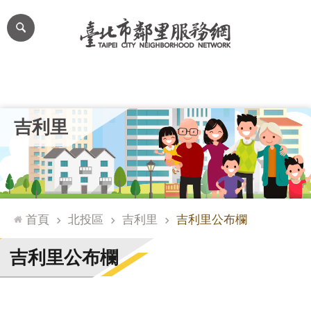
跳到主要內容區塊
進
階
搜
尋
里公布欄
里長簡介
里基本資料
本里特色
里活動花絮
網
吉利里
站
導
覽
台
北
首頁
北投區
吉利里
吉利里公布欄
通
臺
吉利里公布欄
北
市
政
府