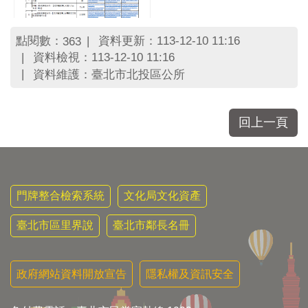
區
里
界
點閱數：
資料更新：113-12-10 11:16
363
說
資料檢視：113-12-10 11:16
臺
資料維護：臺北市北投區公所
北
市
鄰
回上一頁
長
名
冊
門牌整合檢索系統
文化局文化資產
臺北市區里界說
臺北市鄰長名冊
政府網站資料開放宣告
隱私權及資訊安全