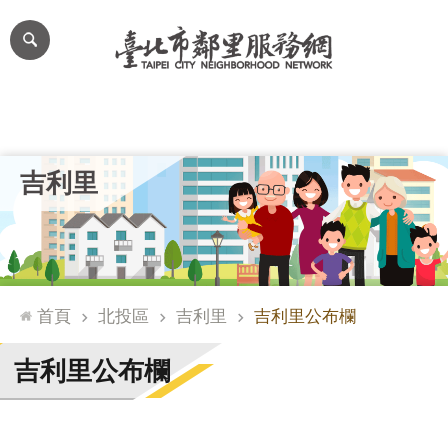
跳到主要內容區塊
進
階
搜
尋
里公布欄
里長簡介
里基本資料
本里特色
里活動花絮
網
吉利里
站
導
覽
台
北
首頁
北投區
吉利里
吉利里公布欄
通
臺
吉利里公布欄
北
市
政
府