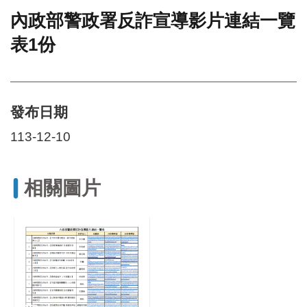
內政部警政署反詐宣導影片連結一覽
門
表1份
牌
整
合
檢
索
發布日期
系
統
113-12-10
文
化
局
相關圖片
文
化
資
產
臺
北
市