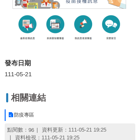
區
里
界
說
臺
北
市
鄰
長
發布日期
名
冊
111-05-21
相關連結
防疫專區
點閱數：
資料更新：111-05-21 19:25
96
資料檢視：111-05-21 19:25