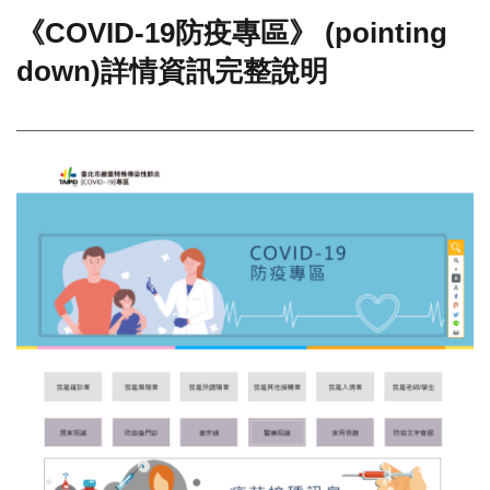
《COVID-19防疫專區》 (pointing
門
down)詳情資訊完整說明
牌
整
合
檢
索
系
統
文
化
局
文
化
資
產
臺
北
市