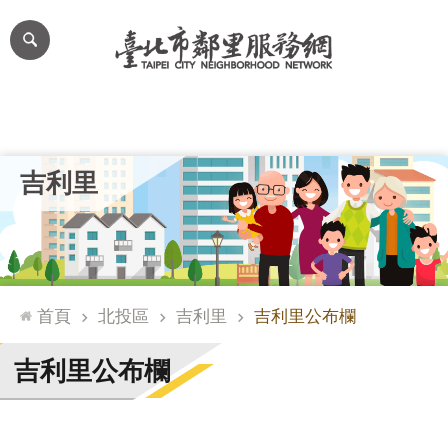
跳到主要內容區塊
進
階
搜
尋
里公布欄
里長簡介
里基本資料
本里特色
里活動花絮
網
吉利里
站
導
覽
台
北
首頁
北投區
吉利里
吉利里公布欄
通
臺
吉利里公布欄
北
市
政
府