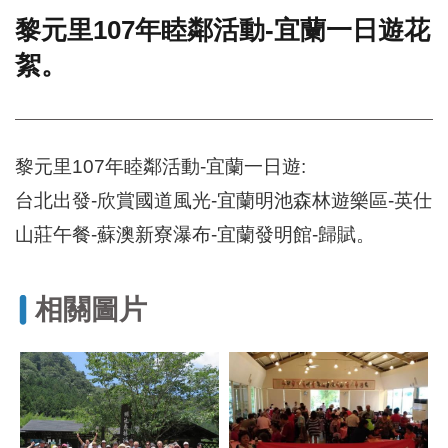
黎元里107年睦鄰活動-宜蘭一日遊花
門
絮。
牌
整
合
檢
索
黎元里107年睦鄰活動-宜蘭一日遊:
系
統
台北出發-欣賞國道風光-宜蘭明池森林遊樂區-英仕
文
山莊午餐-蘇澳新寮瀑布-宜蘭發明館-歸賦。
化
局
文
相關圖片
化
資
產
臺
北
市