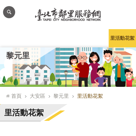
跳到主要內容區塊
進
階
搜
尋
里公布欄
里長簡介
里基本資料
本里特色
里活動花絮
網
黎元里
站
導
覽
台
北
首頁
大安區
黎元里
里活動花絮
通
臺
里活動花絮
北
市
政
府