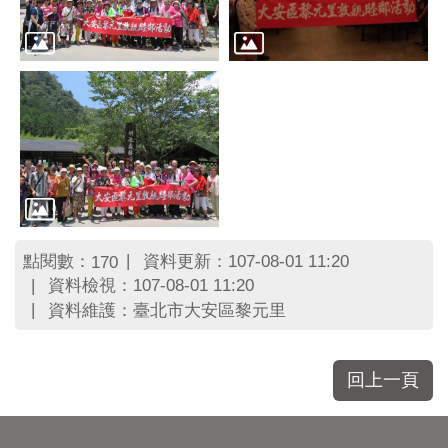
區
里
界
說
臺
北
市
鄰
長
名
冊
點閱數：
資料更新：107-08-01 11:20
170
資料檢視：107-08-01 11:20
資料維護：臺北市大安區黎元里
回上一頁