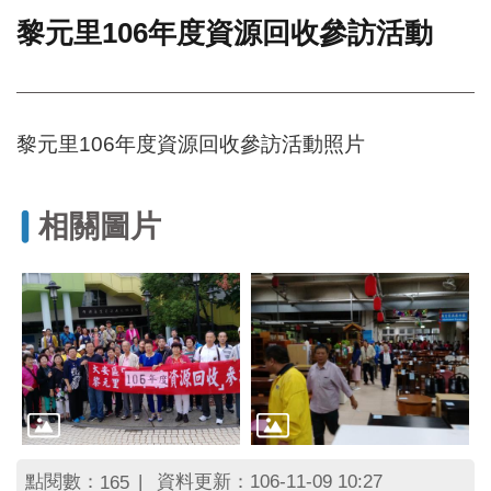
黎元里106年度資源回收參訪活動
門
牌
整
合
檢
黎元里106年度資源回收參訪活動照片
索
系
統
相關圖片
文
化
局
文
化
資
產
臺
北
市
點閱數：
資料更新：106-11-09 10:27
165