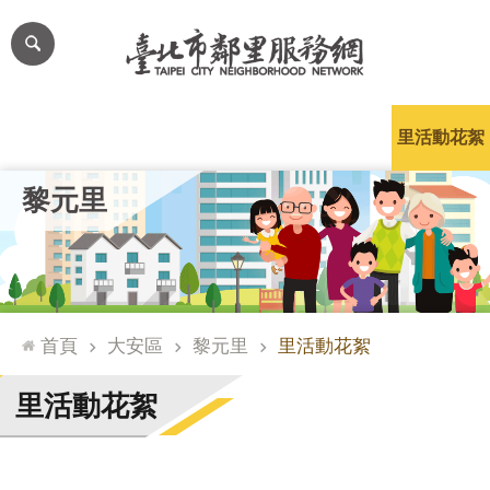
跳到主要內容區塊
進
階
搜
尋
里公布欄
里長簡介
里基本資料
本里特色
里活動花絮
網
黎元里
站
導
覽
台
北
首頁
大安區
黎元里
里活動花絮
通
臺
里活動花絮
北
市
政
府