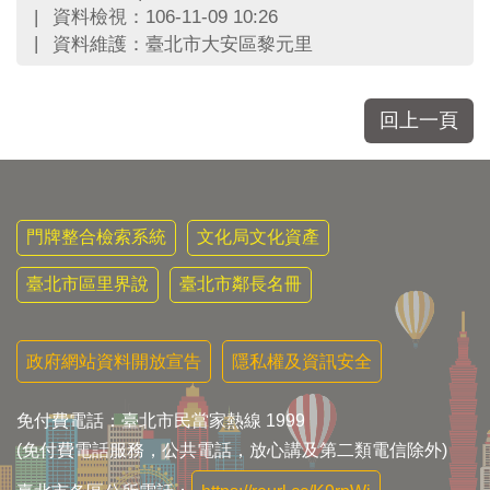
區
資料檢視：106-11-09 10:26
里
資料維護：臺北市大安區黎元里
界
說
臺
回上一頁
北
市
鄰
長
名
門牌整合檢索系統
文化局文化資產
冊
臺北市區里界說
臺北市鄰長名冊
政府網站資料開放宣告
隱私權及資訊安全
免付費電話：臺北市民當家熱線 1999
(免付費電話服務，公共電話，放心講及第二類電信除外)