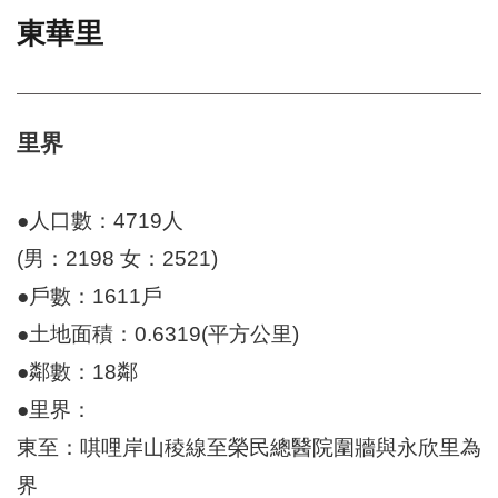
東華里
門
牌
整
合
檢
里界
索
系
統
●人口數：4719人
文
(男：2198 女：2521)
化
●戶數：1611戶
局
文
●土地面積：0.6319(平方公里)
化
資
●鄰數：18鄰
產
●里界：
臺
東至：唭哩岸山稜線至榮民總醫院圍牆與永欣里為
北
市
界