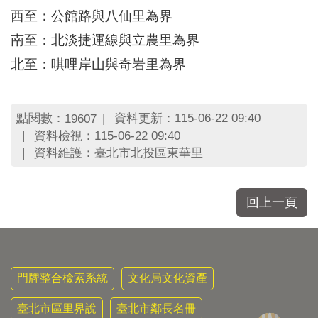
區
西至：公館路與八仙里為界
里
界
南至：北淡捷運線與立農里為界
說
北至：唭哩岸山與奇岩里為界
臺
北
市
點閱數：
資料更新：115-06-22 09:40
19607
鄰
長
資料檢視：115-06-22 09:40
名
資料維護：臺北市北投區東華里
冊
回上一頁
門牌整合檢索系統
文化局文化資產
臺北市區里界說
臺北市鄰長名冊