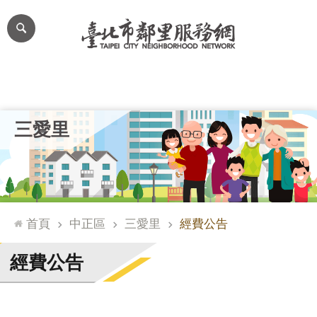
跳到主要內容區塊
進
階
搜
尋
里公布欄
里長簡介
里基本資料
本里特色
里活動花絮
網
三愛里
站
導
覽
台
北
首頁
中正區
三愛里
經費公告
通
臺
經費公告
北
市
政
府