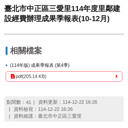
臺北市中正區三愛里114年度里鄰建
門
設經費辦理成果季報表(10-12月)
牌
整
合
檢
索
系
相關檔案
統
文
(114年版) 成果季報表 (第4季)
化
局
pdf(205.14 KB)
文
化
資
產
點閱數：
資料更新：114-12-22 16:26
41
資料檢視：114-12-22 16:26
臺
資料維護：臺北市中正區三愛里
北
市