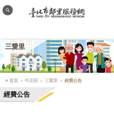
跳到主要內容區塊
進
階
搜
尋
里公布欄
里長簡介
里基本資料
本里特色
里活動花絮
網
三愛里
站
導
覽
台
北
首頁
中正區
三愛里
經費公告
通
臺
經費公告
北
市
政
府