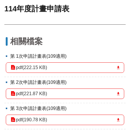
114年度計畫申請表
門
牌
整
合
檢
相關檔案
索
系
統
第 1次申請計畫表(109適用)
文
pdf(222.15 KB)
化
局
第 2次申請計畫表(109適用)
文
化
pdf(221.87 KB)
資
產
第 3次申請計畫表(109適用)
臺
北
pdf(190.78 KB)
市